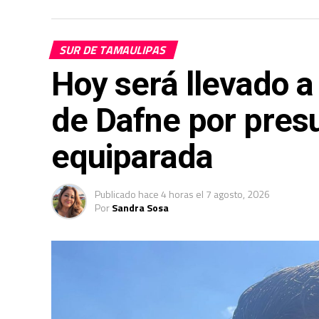
SUR DE TAMAULIPAS
Hoy será llevado a 
de Dafne por presu
equiparada
Publicado
hace 4 horas
el
7 agosto, 2026
Por
Sandra Sosa