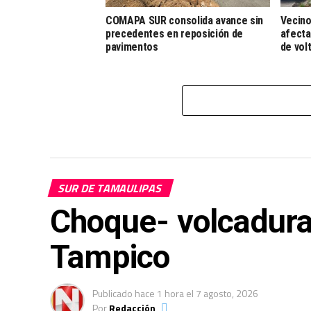
COMAPA SUR consolida avance sin
Vecino
precedentes en reposición de
afecta
pavimentos
de vol
SUR DE TAMAULIPAS
Choque- volcadura
Tampico
Publicado
hace 1 hora
el
7 agosto, 2026
Por
Redacción