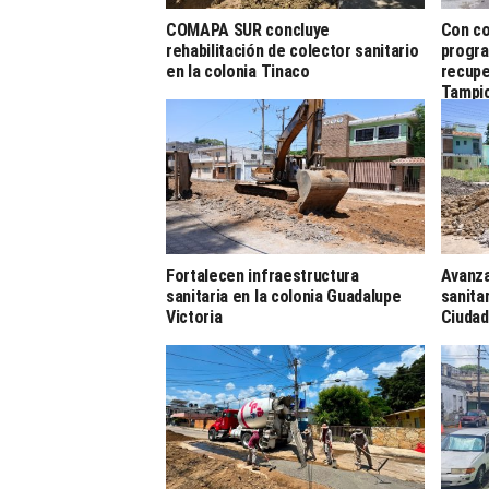
COMAPA SUR concluye
Con co
rehabilitación de colector sanitario
progra
en la colonia Tinaco
recupe
Tampi
Fortalecen infraestructura
Avanza
sanitaria en la colonia Guadalupe
sanita
Victoria
Ciuda