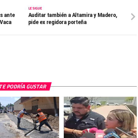
LE SIGUE
s ante
Auditar también a Altamira y Madero,
 Vaca
pide ex regidora porteña
TE PODRÍA GUSTAR