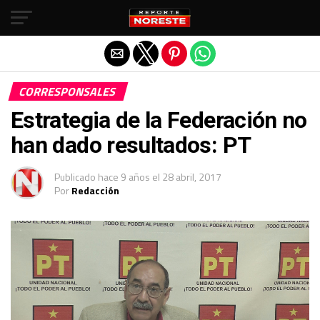
Salir de la versión móvil
CORRESPONSALES
Estrategia de la Federación no
han dado resultados: PT
Publicado
hace 9 años
el
28 abril, 2017
Por
Redacción