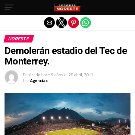
Salir de la versión móvil
NORESTE
Demolerán estadio del Tec de
Monterrey.
Publicado
hace 9 años
el
28 abril, 2017
Por
Agencias