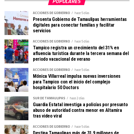
POPULARES
ACCIONES DE GOBIERNO
hace 5 días
Presenta Gobierno de Tamaulipas herramientas
digitales para conectar familias y facilitar
servicios
ACCIONES DE GOBIERNO
hace 5 días
Tampico registra un crecimiento del 31% en
afluencia turística durante la tercera semana del
periodo vacacional de verano
ACCIONES DE GOBIERNO
hace 5 días
Mónica Villarreal impulsa nuevas inversiones
para Tampico con el inicio del complejo
hospitalario 50 Doctors
SUR DE TAMAULIPAS
hace 2 días
Guardia Estatal investiga a policías por presunto
abuso de autoridad contra menor en Altamira
tras video viral
ACCIONES DE GOBIERNO
hace 5 días
Destina Tamaulipas más de 31.9 millones de