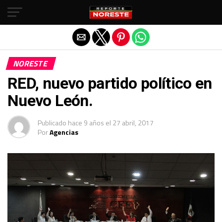
Salir de la versión móvil
NORESTE
RED, nuevo partido político en
Nuevo León.
Publicado
hace 9 años
el
27 abril, 2017
Por
Agencias