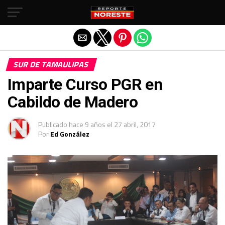
Salir de la versión móvil
SUR DE TAMAULIPAS
Imparte Curso PGR en
Cabildo de Madero
Publicado
hace 9 años
el
27 abril, 2017
Por
Ed González