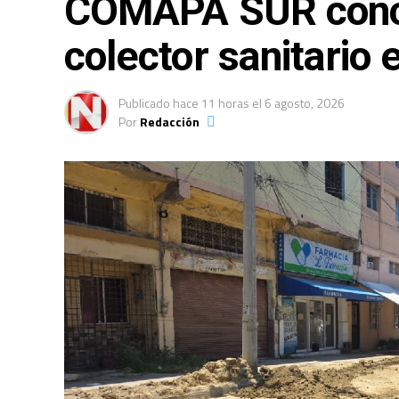
COMAPA SUR conclu
colector sanitario 
Publicado
hace 11 horas
el
6 agosto, 2026
Por
Redacción