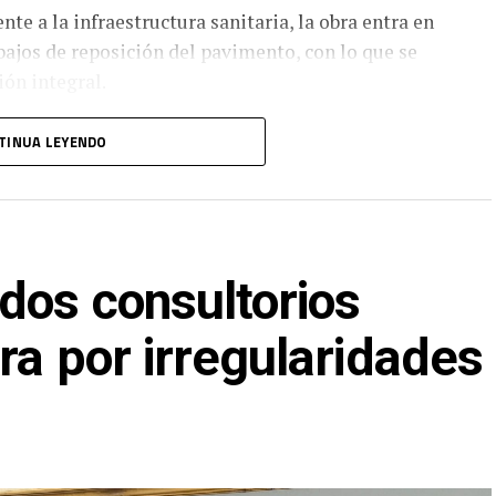
te a la infraestructura sanitaria, la obra entra en
abajos de reposición del pavimento, con lo que se
ión integral.
ación con el Ayuntamiento de Ciudad Madero,
TINUA LEYENDO
talecer la infraestructura urbana y mejorar la
 las colonias con mayor tradición e historia del
dos consultorios
ra por irregularidades