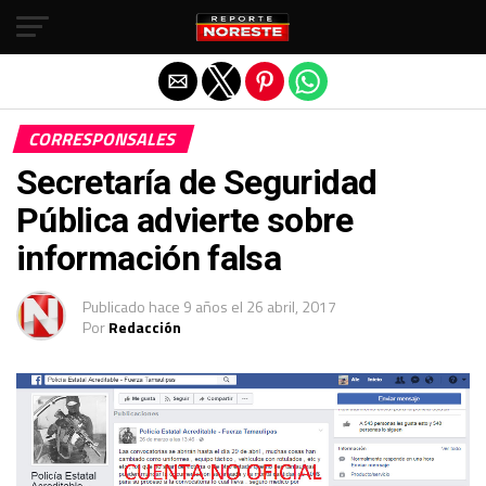
Salir de la versión móvil
CORRESPONSALES
Secretaría de Seguridad
Pública advierte sobre
información falsa
Publicado
hace 9 años
el
26 abril, 2017
Por
Redacción