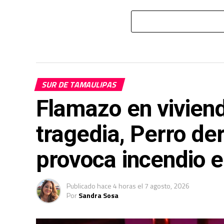
SUR DE TAMAULIPAS
Flamazo en viviend
tragedia, Perro de
provoca incendio e
Publicado
hace 4 horas
el
7 agosto, 2026
Por
Sandra Sosa