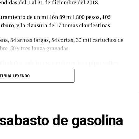
didas del 1 al 31 de diciembre del 2018.
guramiento de un millón 89 mil 800 pesos, 105
rburo, y la clausura de 17 tomas clandestinas.
a, 84 armas largas, 54 cortas, 33 mil cartuchos de
bre .50 y tres lanza granadas.
lindados, seis tracto camiones, tres pipas y diez
TINUA LEYENDO
 y se realizó la detención de 33 personas así como
libertad
esabasto de gasolina