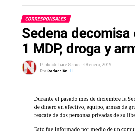
CORRESPONSALES
Sedena decomisa 
1 MDP, droga y ar
Publicado
hace 8 años
el
8 enero, 2019
Por
Redacción
Durante el pasado mes de diciembre la Sec
de dinero en efectivo, equipo, armas de gr
rescate de dos personas privadas de su lib
Esto fue informado por medio de un comun