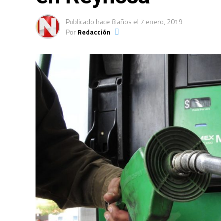
Publicado
hace 8 años
el
7 enero, 2019
Por
Redacción