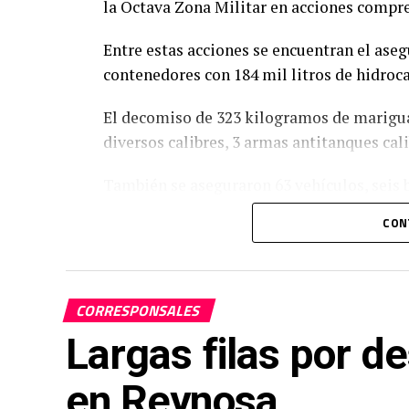
la Octava Zona Militar en acciones compren
Entre estas acciones se encuentran el ase
contenedores con 184 mil litros de hidroca
El decomiso de 323 kilogramos de mariguan
diversos calibres, 3 armas antitanques cali
También se aseguraron 63 vehículos, seis b
remolques.
CON
Se aseguraron 99 kilogramos de pirotecnia
el rescate de dos personas privadas de su 
CORRESPONSALES
foto: archivo.
Largas filas por d
en Reynosa