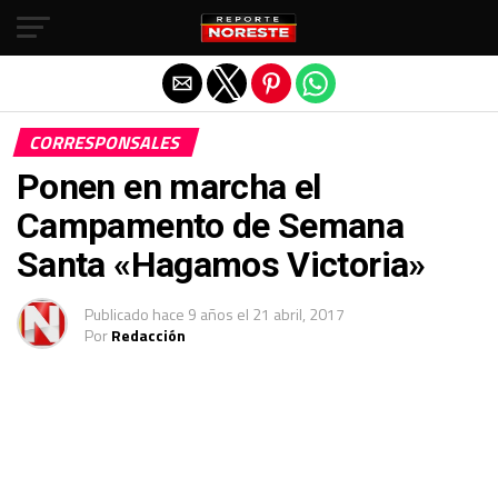
Salir de la versión móvil
CORRESPONSALES
Ponen en marcha el
Campamento de Semana
Santa «Hagamos Victoria»
Publicado
hace 9 años
el
21 abril, 2017
Por
Redacción