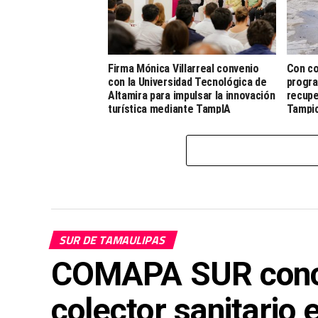
Firma Mónica Villarreal convenio
Con co
con la Universidad Tecnológica de
progra
Altamira para impulsar la innovación
recupe
turística mediante TampIA
Tampi
SUR DE TAMAULIPAS
COMAPA SUR conclu
colector sanitario 