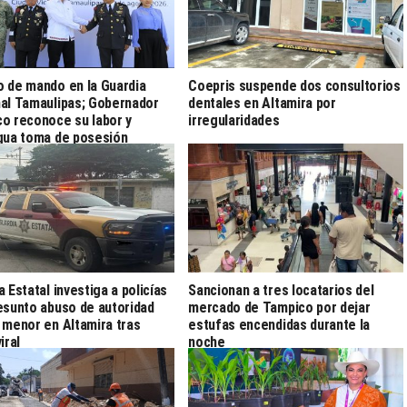
 de mando en la Guardia
Coepris suspende dos consultorios
al Tamaulipas; Gobernador
dentales en Altamira por
o reconoce su labor y
irregularidades
gua toma de posesión
a Estatal investiga a policías
Sancionan a tres locatarios del
esunto abuso de autoridad
mercado de Tampico por dejar
 menor en Altamira tras
estufas encendidas durante la
iral
noche