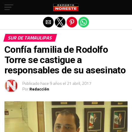
Salir de la versión móvil
SUR DE TAMAULIPAS
Confía familia de Rodolfo
Torre se castigue a
responsables de su asesinato
Publicado
hace 9 años
el
21 abril, 2017
Por
Redacción