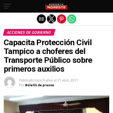
Salir de la versión móvil
ACCIONES DE GOBIERNO
Capacita Protección Civil
Tampico a choferes del
Transporte Público sobre
primeros auxilios
Publicado
hace 9 años
el
21 abril, 2017
Por
Boletín de prensa