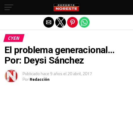
Salir de la versión móvil
CYEN
El problema generacional…
Por: Deysi Sánchez
Publicado
hace 9 años
el
20 abril, 2017
Por
Redacción