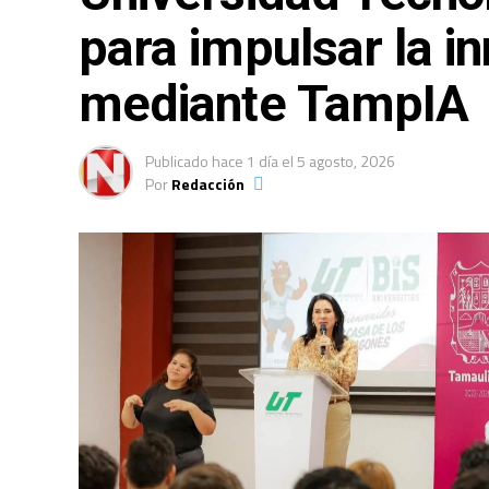
para impulsar la in
mediante TampIA
Publicado
hace 1 día
el
5 agosto, 2026
Por
Redacción