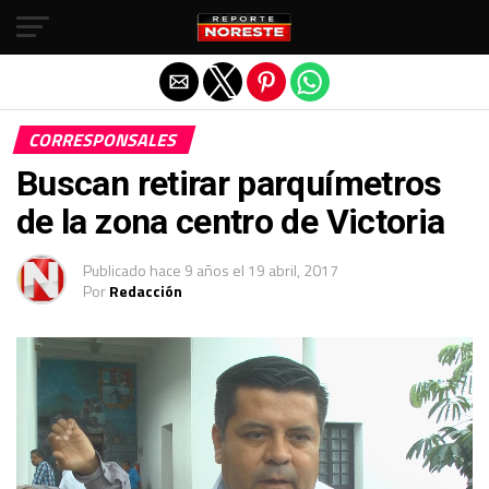
Salir de la versión móvil
CORRESPONSALES
Buscan retirar parquímetros
de la zona centro de Victoria
Publicado
hace 9 años
el
19 abril, 2017
Por
Redacción