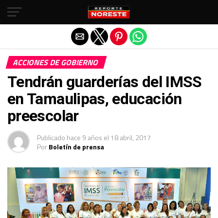
Salir de la versión móvil
ACCIONES DE GOBIERNO
Tendrán guarderías del IMSS
en Tamaulipas, educación
preescolar
Publicado
hace 9 años
el
18 abril, 2017
Por
Boletín de prensa