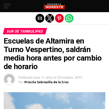
Salir de la versión móvil
SUR DE TAMAULIPAS
Escuelas de Altamira en
Turno Vespertino, saldrán
media hora antes por cambio
de horario
Publicado
hace 11 años
el
20 octubre, 2015
Por
Priscila Sobrevilla de la Cruz