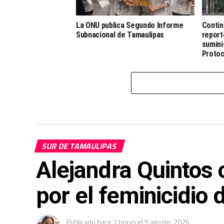
La ONU publica Segundo Informe
Contin
Subnacional de Tamaulipas
report
sumini
Protoc
Contin
SUR DE TAMAULIPAS
Alejandra Quintos
por el feminicidio 
Publicado
hace 7 horas
el
5 agosto, 2026