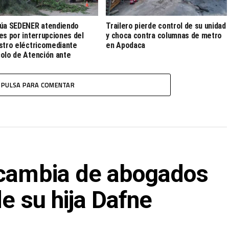
úa SEDENER atendiendo
Trailero pierde control de su unidad
es por interrupciones del
y choca contra columnas de metro
stro eléctricomediante
en Apodaca
olo de Atención ante
gencias Eléctricas
PULSA PARA COMENTAR
 cambia de abogados
de su hija Dafne