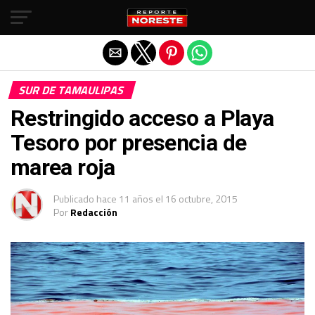
Salir de la versión móvil
SUR DE TAMAULIPAS
Restringido acceso a Playa
Tesoro por presencia de
marea roja
Publicado
hace 11 años
el
16 octubre, 2015
Por
Redacción