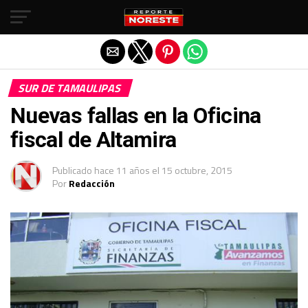
Salir de la versión móvil
SUR DE TAMAULIPAS
Nuevas fallas en la Oficina
fiscal de Altamira
Publicado
hace 11 años
el
15 octubre, 2015
Por
Redacción