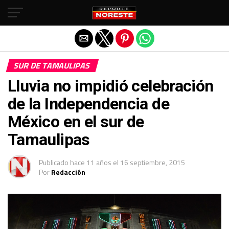
Salir de la versión móvil
SUR DE TAMAULIPAS
Lluvia no impidió celebración
de la Independencia de
México en el sur de
Tamaulipas
Publicado
hace 11 años
el
16 septiembre, 2015
Por
Redacción