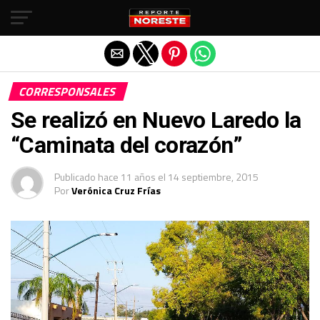
Salir de la versión móvil
CORRESPONSALES
Se realizó en Nuevo Laredo la
“Caminata del corazón”
Publicado
hace 11 años
el
14 septiembre, 2015
Por
Verónica Cruz Frías