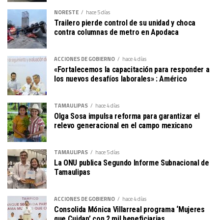
NORESTE
hace 5 días
Trailero pierde control de su unidad y choca
contra columnas de metro en Apodaca
ACCIONES DE GOBIERNO
hace 4 días
«Fortalecemos la capacitación para responder a
los nuevos desafíos laborales» : Américo
TAMAULIPAS
hace 4 días
Olga Sosa impulsa reforma para garantizar el
relevo generacional en el campo mexicano
TAMAULIPAS
hace 5 días
La ONU publica Segundo Informe Subnacional de
Tamaulipas
ACCIONES DE GOBIERNO
hace 4 días
Consolida Mónica Villarreal programa ‘Mujeres
que Cuidan’ con 2 mil beneficiarias