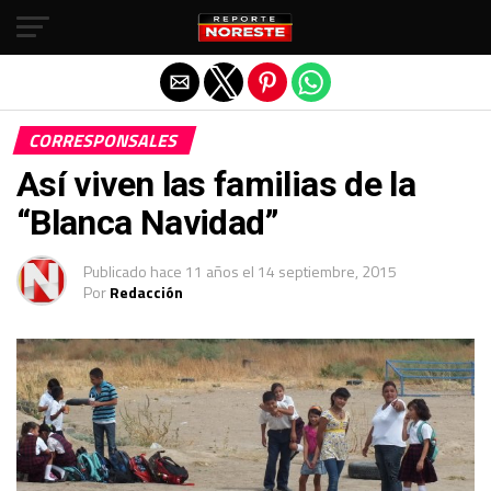
Salir de la versión móvil
CORRESPONSALES
Así viven las familias de la
“Blanca Navidad”
Publicado
hace 11 años
el
14 septiembre, 2015
Por
Redacción