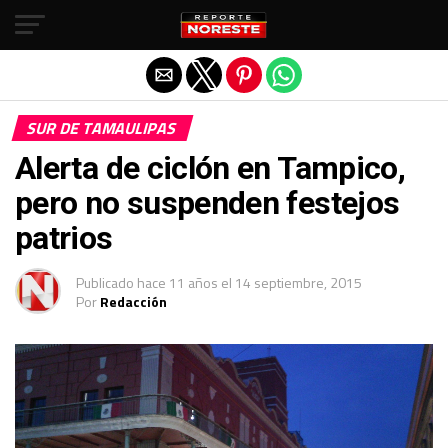
Salir de la versión móvil
SUR DE TAMAULIPAS
Alerta de ciclón en Tampico,
pero no suspenden festejos
patrios
Publicado
hace 11 años
el
14 septiembre, 2015
Por
Redacción