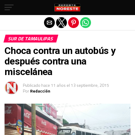
Salir de la versión móvil
SUR DE TAMAULIPAS
Choca contra un autobús y
después contra una
miscelánea
Publicado
hace 11 años
el
13 septiembre, 2015
Por
Redacción