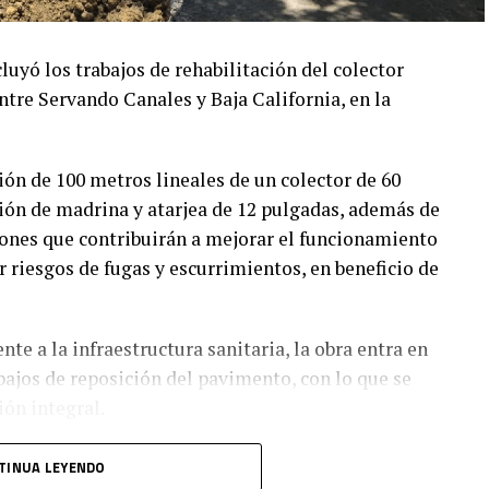
ó los trabajos de rehabilitación del colector
ntre Servando Canales y Baja California, en la
ión de 100 metros lineales de un colector de 60
ión de madrina y atarjea de 12 pulgadas, además de
ciones que contribuirán a mejorar el funcionamiento
r riesgos de fugas y escurrimientos, en beneficio de
te a la infraestructura sanitaria, la obra entra en
abajos de reposición del pavimento, con lo que se
ión integral.
ación con el Ayuntamiento de Ciudad Madero,
TINUA LEYENDO
talecer la infraestructura urbana y mejorar la