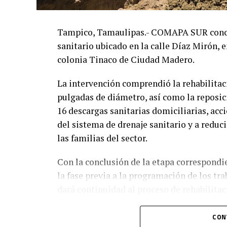
Tampico, Tamaulipas.- COMAPA SUR concluy
sanitario ubicado en la calle Díaz Mirón, e
colonia Tinaco de Ciudad Madero.
La intervención comprendió la rehabilitac
pulgadas de diámetro, así como la reposic
16 descargas sanitarias domiciliarias, ac
del sistema de drenaje sanitario y a reduci
las familias del sector.
Con la conclusión de la etapa correspondien
la fase previa a la programación de los tr
dará continuidad al proceso de rehabilitac
Estas acciones se desarrollan en coordin
CON
sumando esfuerzos institucionales para for