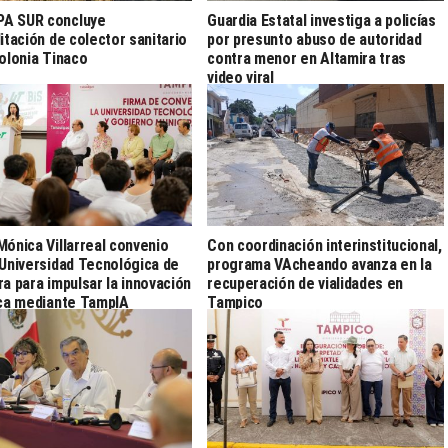
A SUR concluye
Guardia Estatal investiga a policías
litación de colector sanitario
por presunto abuso de autoridad
colonia Tinaco
contra menor en Altamira tras
video viral
Mónica Villarreal convenio
Con coordinación interinstitucional,
 Universidad Tecnológica de
programa VAcheando avanza en la
ra para impulsar la innovación
recuperación de vialidades en
ica mediante TampIA
Tampico