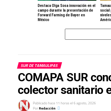
Destaca Olga Sosa innovación en el
Tamaul
campo durante la presentación de
social
Forward Farming de Bayer en
nivele
México
Améri
SUR DE TAMAULIPAS
COMAPA SUR conclu
colector sanitario 
Publicado
hace 11 horas
el
6 agosto, 2026
Por
Redacción