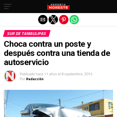
Salir de la versión móvil
SUR DE TAMAULIPAS
Choca contra un poste y
después contra una tienda de
autoservicio
Publicado
hace 11 años
el
8 septiembre, 2015
Por
Redacción