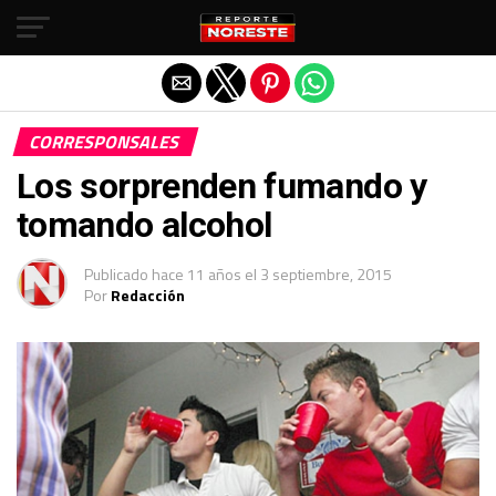
Salir de la versión móvil
CORRESPONSALES
Los sorprenden fumando y
tomando alcohol
Publicado
hace 11 años
el
3 septiembre, 2015
Por
Redacción