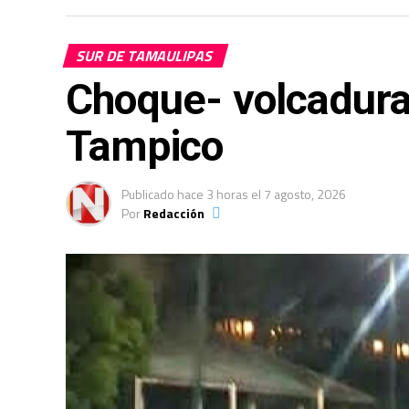
SUR DE TAMAULIPAS
Choque- volcadura
Tampico
Publicado
hace 3 horas
el
7 agosto, 2026
Por
Redacción