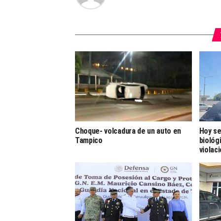
Choque- volcadura de un auto en
Hoy se
Tampico
biológ
violac