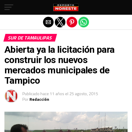
Salir de la versión móvil
SUR DE TAMAULIPAS
Abierta ya la licitación para
construir los nuevos
mercados municipales de
Tampico
Publicado
hace 11 años
el
25 agosto, 2015
Por
Redacción