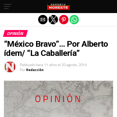
Salir de la versión móvil
OPINIÓN
“México Bravo”… Por Alberto
ídem/ “La Caballería”
Publicado
hace 11 años
el
20 agosto, 2015
Por
Redacción