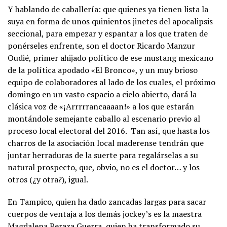
Y hablando de caballería: que quienes ya tienen lista la
suya en forma de unos quinientos jinetes del apocalipsis
seccional, para empezar y espantar a los que traten de
ponérseles enfrente, son el doctor Ricardo Manzur
Oudié, primer ahijado político de ese mustang mexicano
de la política apodado «El Bronco», y un muy brioso
equipo de colaboradores al lado de los cuales, el próximo
domingo en un vasto espacio a cielo abierto, dará la
clásica voz de «¡Arrrrrancaaaan!» a los que estarán
montándole semejante caballo al escenario previo al
proceso local electoral del 2016. Tan así, que hasta los
charros de la asociación local maderense tendrán que
juntar herraduras de la suerte para regalárselas a su
natural prospecto, que, obvio, no es el doctor… y los
otros (¿y otra?), igual.
En Tampico, quien ha dado zancadas largas para sacar
cuerpos de ventaja a los demás jockey’s es la maestra
Magdalena Peraza Guerra, quien ha transformado su