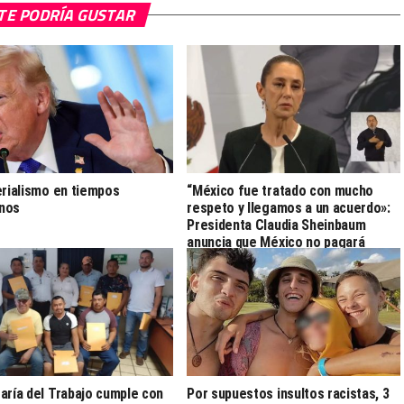
TE PODRÍA GUSTAR
erialismo en tiempos
“México fue tratado con mucho
nos
respeto y llegamos a un acuerdo»:
Presidenta Claudia Sheinbaum
anuncia que México no pagará
aranceles en productos dentro del
T-MEC
aría del Trabajo cumple con
Por supuestos insultos racistas, 3