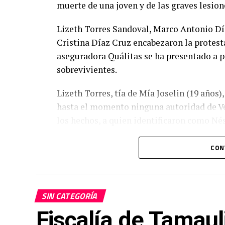
muerte de una joven y de las graves lesion
Lizeth Torres Sandoval, Marco Antonio Día
Cristina Díaz Cruz encabezaron la protest
aseguradora Quálitas se ha presentado a p
sobrevivientes.
Lizeth Torres, tía de Mía Joselin (19 años),
hasta el momento ninguna autoridad de Ve
los hechos, a quien identificaron como Né
CON
SIN CATEGORÍA
Fiscalía de Tamaul