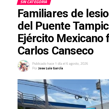
SIN CATEGORÍA
Familiares de lesi
del Puente Tampic
Ejército Mexicano f
Carlos Canseco
Publicado
hace 1 día
el
6 agosto, 2026
Por
Jose Luis García