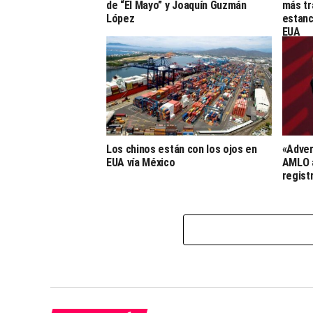
de “El Mayo” y Joaquín Guzmán
más tr
López
estanc
EUA
Los chinos están con los ojos en
«Adver
EUA vía México
AMLO a
regist