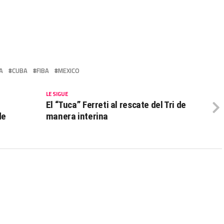
A
CUBA
FIBA
MEXICO
LE SIGUE
El “Tuca” Ferreti al rescate del Tri de
de
manera interina