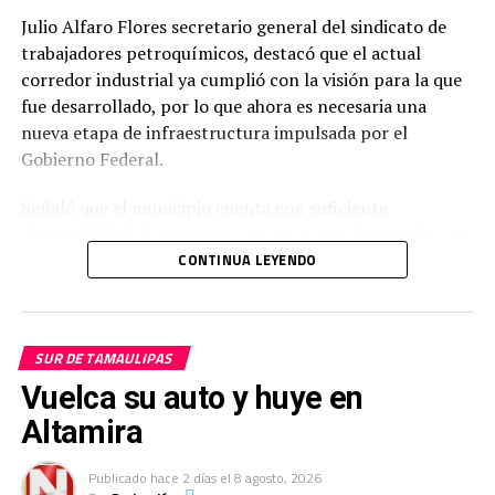
Julio Alfaro Flores secretario general del sindicato de
trabajadores petroquímicos, destacó que el actual
corredor industrial ya cumplió con la visión para la que
fue desarrollado, por lo que ahora es necesaria una
nueva etapa de infraestructura impulsada por el
Gobierno Federal.
Señaló que el municipio cuenta con suficiente
disponibilidad de terrenos para un nuevo desarrollo; sin
embargo, el principal reto es dotar esas áreas de la
CONTINUA LEYENDO
infraestructura necesaria, como vialidades y servicios
básicos, que permitan su aprovechamiento para la
instalación de nuevas industrias.
SUR DE TAMAULIPAS
«Hoy necesitamos que se amplíe o que se haga otro
Vuelca su auto y huye en
corredor industrial, la disponibilidad de tierra no
Altamira
representa un problema en Altamira, sino la inversión
en infraestructura para hacer viable el crecimiento
Publicado
hace 2 días
el
8 agosto, 2026