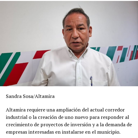
Al cierre de julio, este esfuerzo registra un acumulado
histórico de 63.37 kilómetros de tubería sustituida, con
resultados relevantes en los últimos años: 26.5
kilómetros en 2024 y 18.7 kilómetros en 2025.
Con la continuidad de estas acciones, COMAPA Sur
avanza en el fortalecimiento de la infraestructura
Sandra Sosa/Altamira
hidrosanitaria de la zona conurbada, atendiendo las
necesidades identificadas en los diferentes sectores y
Altamira requiere una ampliación del actual corredor
dando seguimiento a las obras que permiten mejorar las
industrial o la creación de uno nuevo para responder al
condiciones de las redes existentes.
crecimiento de proyectos de inversión y a la demanda de
empresas interesadas en instalarse en el municipio.