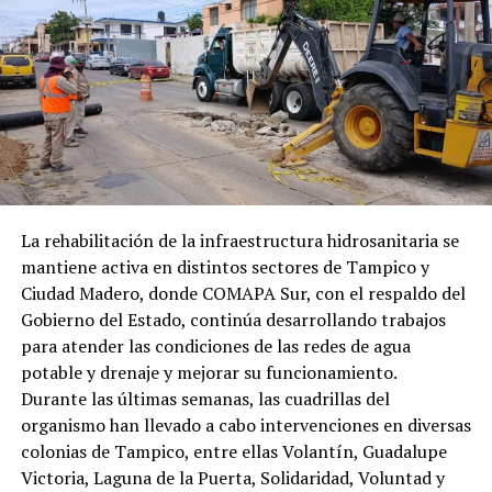
reparación, permitiendo atender incidencias que de otra
manera podrían permanecer pendientes.
Esta dinámica de trabajo ha permitido avanzar de
manera simultánea en la atención de las necesidades
actuales y en la disminución del rezago acumulado,
dando seguimiento a reportes anteriores y sumándolos
a las acciones programadas conforme a las condiciones
y prioridades de cada sector.
La rehabilitación de la infraestructura hidrosanitaria se
mantiene activa en distintos sectores de Tampico y
COMAPA SUR mantiene así una operación permanente
Ciudad Madero, donde COMAPA Sur, con el respaldo del
para mejorar las condiciones de las redes de agua
Gobierno del Estado, continúa desarrollando trabajos
potable y drenaje sanitario, mediante acciones dirigidas
para atender las condiciones de las redes de agua
a detectar oportunamente las fugas, atender los puntos
potable y drenaje y mejorar su funcionamiento.
pendientes y fortalecer la capacidad de respuesta ante
Durante las últimas semanas, las cuadrillas del
las necesidades de la ciudadanía.
organismo han llevado a cabo intervenciones en diversas
colonias de Tampico, entre ellas Volantín, Guadalupe
Victoria, Laguna de la Puerta, Solidaridad, Voluntad y