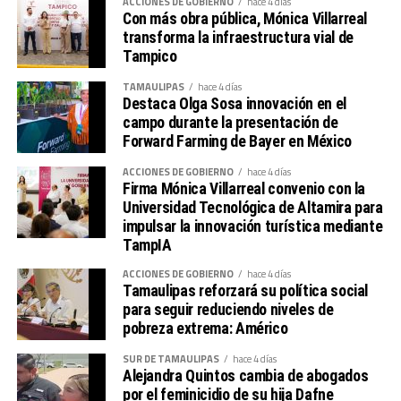
ACCIONES DE GOBIERNO
hace 4 días
Con más obra pública, Mónica Villarreal
transforma la infraestructura vial de
Tampico
TAMAULIPAS
hace 4 días
Destaca Olga Sosa innovación en el
campo durante la presentación de
Forward Farming de Bayer en México
ACCIONES DE GOBIERNO
hace 4 días
Firma Mónica Villarreal convenio con la
Universidad Tecnológica de Altamira para
impulsar la innovación turística mediante
TampIA
ACCIONES DE GOBIERNO
hace 4 días
Tamaulipas reforzará su política social
para seguir reduciendo niveles de
pobreza extrema: Américo
SUR DE TAMAULIPAS
hace 4 días
Alejandra Quintos cambia de abogados
por el feminicidio de su hija Dafne