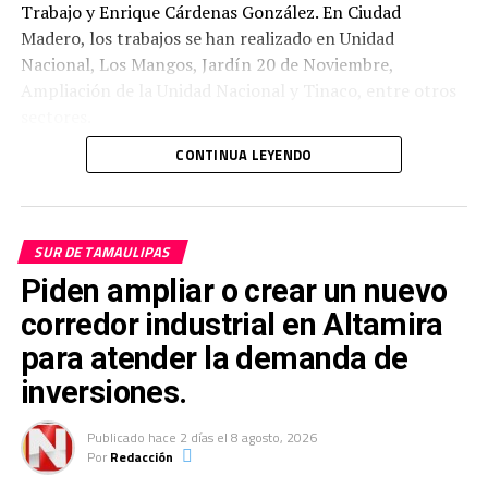
Trabajo y Enrique Cárdenas González. En Ciudad
Madero, los trabajos se han realizado en Unidad
Nacional, Los Mangos, Jardín 20 de Noviembre,
Ampliación de la Unidad Nacional y Tinaco, entre otros
sectores.
La atención de estos puntos forma parte de un
CONTINUA LEYENDO
programa que contempla la rehabilitación y sustitución
de tuberías que han cumplido su vida útil o que
presentan condiciones que requieren una intervención,
contribuyendo a fortalecer gradualmente la
SUR DE TAMAULIPAS
infraestructura con la que se prestan los servicios.
Piden ampliar o crear un nuevo
corredor industrial en Altamira
para atender la demanda de
inversiones.
Publicado
hace 2 días
el
8 agosto, 2026
Por
Redacción