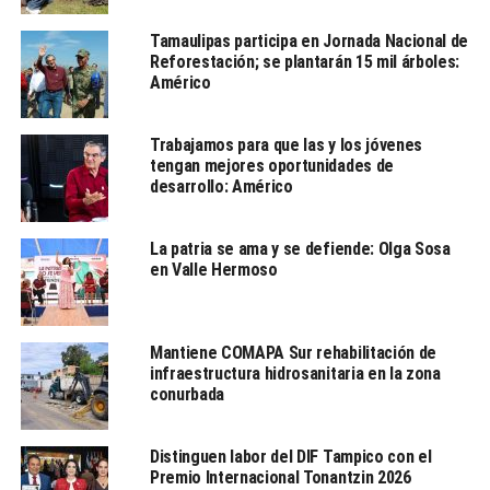
agenda, toda vez que el empresariado desea y necesita
crecer, ver cómo se genera más empleo y, sobre todo,
Tamaulipas participa en Jornada Nacional de
restablecer también los niveles de comercio que llegó a
Reforestación; se plantarán 15 mil árboles:
Américo
haber en la zona, a la que tradicionalmente se calificaba
como el centro comercial de las huastecas, un nivel al
que se quiere llegar nuevamente con un mayor número
Trabajamos para que las y los jóvenes
de inversiones.
tengan mejores oportunidades de
desarrollo: Américo
TEMAS RELACIONADOS:
CIESTH
ROBOS
TAMAULIPAS
La patria se ama y se defiende: Olga Sosa
TAMPICO
en Valle Hermoso
LE SIGUE
Dos lesionados en choque en la Avenida Hidalgo
Mantiene COMAPA Sur rehabilitación de
NO TE PIERDAS
infraestructura hidrosanitaria en la zona
145 MDP, derrama económica veraniega en Tampico al
conurbada
término de 2 semanas y media
Distinguen labor del DIF Tampico con el
Redacción
Premio Internacional Tonantzin 2026