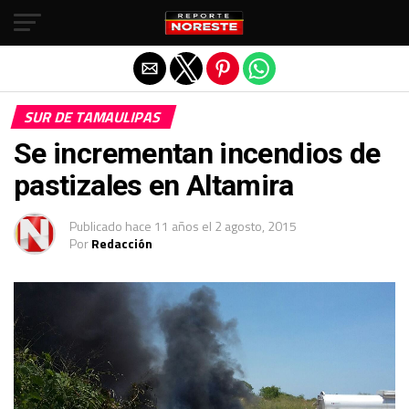
Salir de la versión móvil
SUR DE TAMAULIPAS
Se incrementan incendios de
pastizales en Altamira
Publicado
hace 11 años
el
2 agosto, 2015
Por
Redacción