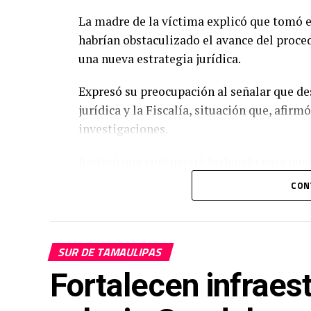
La madre de la víctima explicó que tomó 
habrían obstaculizado el avance del proce
una nueva estrategia jurídica.
Expresó su preocupación al señalar que de
jurídica y la Fiscalía, situación que, afirm
investigaciones.
Reiteró que continuará luchando para que 
esclarecido y que todos los responsables r
CON
«Voy a seguir luchando por mi hija y no voy
búsqueda de justicia», expresó.
SUR DE TAMAULIPAS
El caso de Dafne, la adolescente que fall
Fortalecen infraest
Academia Militarizada Doenitz, ha genera