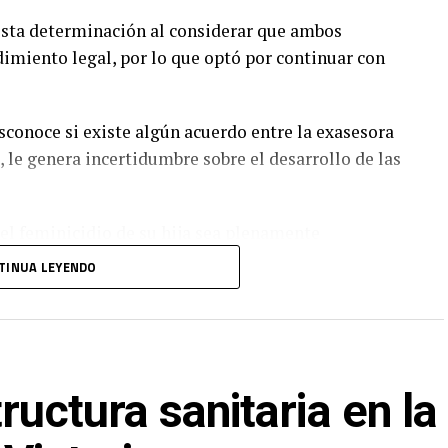
esta determinación al considerar que ambos
dimiento legal, por lo que optó por continuar con
sconoce si existe algún acuerdo entre la exasesora
ó, le genera incertidumbre sobre el desarrollo de las
el feminicidio de su hija sea plenamente
eciban la sanción correspondiente.
TINUA LEYENDO
 a permitir que intereses ajenos interfieran en la
eció durante un campamento organizado por la
ructura sanitaria en la
do amplia atención pública.