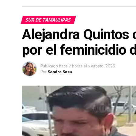
SUR DE TAMAULIPAS
Alejandra Quintos
por el feminicidio 
Publicado
hace 7 horas
el
5 agosto, 2026
Por
Sandra Sosa