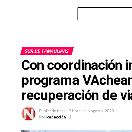
SUR DE TAMAULIPAS
Con coordinación in
programa VAchean
recuperación de v
Publicado
hace 12 horas
el
5 agosto, 2026
Por
Redacción