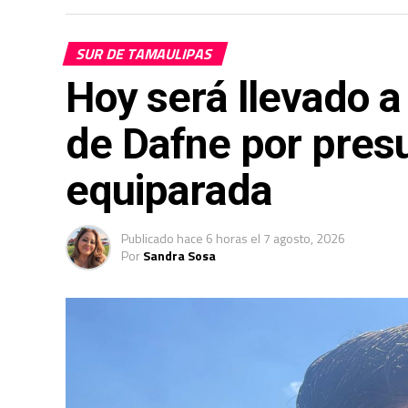
SUR DE TAMAULIPAS
Hoy será llevado a 
de Dafne por presu
equiparada
Publicado
hace 6 horas
el
7 agosto, 2026
Por
Sandra Sosa