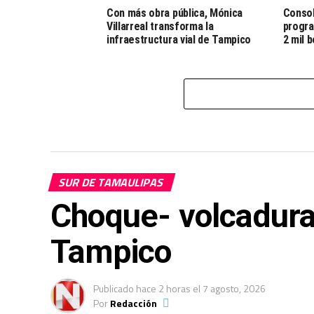
Con más obra pública, Mónica
Consol
Villarreal transforma la
progra
infraestructura vial de Tampico
2 mil 
SUR DE TAMAULIPAS
Choque- volcadura
Tampico
Publicado
hace 2 horas
el
7 agosto, 2026
Por
Redacción