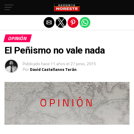
Salir de la versión móvil
OPINIÓN
El Peñismo no vale nada
Publicado
hace 11 años
el
27 junio, 2015
Por
David Castellanos Terán