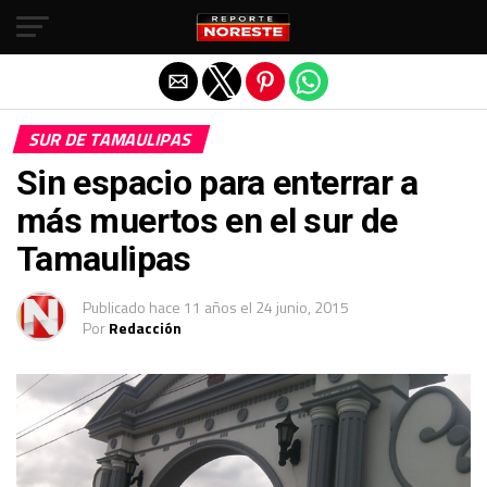
Salir de la versión móvil
SUR DE TAMAULIPAS
Sin espacio para enterrar a
más muertos en el sur de
Tamaulipas
Publicado
hace 11 años
el
24 junio, 2015
Por
Redacción