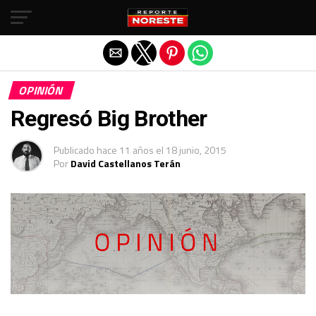
Salir de la versión móvil
OPINIÓN
Regresó Big Brother
Publicado
hace 11 años
el
18 junio, 2015
Por
David Castellanos Terán