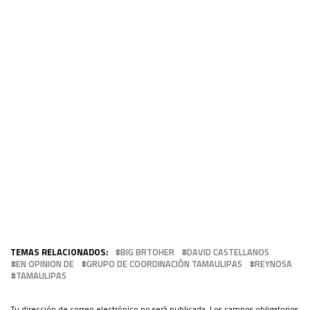
TEMAS RELACIONADOS:
BIG BRTOHER
DAVID CASTELLANOS
EN OPINION DE
GRUPO DE COORDINACIÓN TAMAULIPAS
REYNOSA
TAMAULIPAS
Tu dirección de correo electrónico no será publicada.
Los campos obligatorios