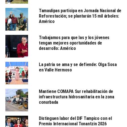
«Por un lado las divisiones internas, por otro lado que
Tamaulipas participa en Jornada Nacional de
tenemos actores que creíamos que podíamos ganar, Yo
Reforestación; se plantarán 15 mil árboles:
creo que es un resultado al que hay que sacarle
Américo
provecho, que sirve para la reflexión para ver qué fue lo
que no hicimos y que es lo que debemos modificar para
Trabajamos para que las y los jóvenes
estar en condiciones de tener un partido fuerte y
tengan mejores oportunidades de
ofrecerle buenos candidatos a la ciudadanía».
desarrollo: Américo
Verástegui Ostos indicó que ahora la mira está en el
La patria se ama y se defiende: Olga Sosa
2016, elecciones en las que el PAN buscará obtener la
en Valle Hermoso
confianza del electorado y llegar a la gubernatura.
Además descartó que la derrota en los comicios
federales de este año vaya a debilitar al partido albiazul
Mantiene COMAPA Sur rehabilitación de
infraestructura hidrosanitaria en la zona
de cara al próximo año.
conurbada
Distinguen labor del DIF Tampico con el
TEMAS RELACIONADOS:
DISTRITOS ELECTORALES
GUBERNATURA
PAN
PRI
TAMAULIPAS
Premio Internacional Tonantzin 2026