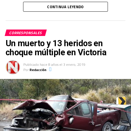
Mexicanos afirmó que avanza en el suministro de
CONTINUA LEYENDO
combustible en estados afectados y negó que el país
enfrente desabasto, reconociendo que se trata de
retrasos en la distribución de combustible.
CORRESPONSALES
Un muerto y 13 heridos en
choque múltiple en Victoria
Publicado
hace 8 años
el
3 enero, 2019
Por
Redacción