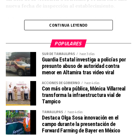
nueva fecha de inspección al establecimiento.
Gilberto Estrella Hernández, secretario de Seduma
CONTINUA LEYENDO
en Tamaulipas
, señaló que no se trata de acciones
recaudatorias sino de una verdadera
concientización de
lo que se está causando al medioambiente
.
POPULARES
SUR DE TAMAULIPAS
hace 3 días
En la norma oficial
existen bolsas de plástico que son
Guardia Estatal investiga a policías por
biodegradables en corto tiempo
, siendo esas las que
presunto abuso de autoridad contra
se pueden utilizar por lo que incluso las empresas que se
menor en Altamira tras video viral
dedican a la venta o distribución de las mismas también
ACCIONES DE GOBIERNO
hace 4 días
serán inspeccionadas.
Con más obra pública, Mónica Villarreal
transforma la infraestructura vial de
Si en una segunda inspección se detecta que se
Tampico
continúa con el desacato a la norma entonces se
aplicarán las sanciones que correspondan
.
TAMAULIPAS
hace 4 días
Destaca Olga Sosa innovación en el
campo durante la presentación de
Forward Farming de Bayer en México