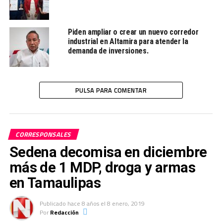
LE SIGUE
Reactivan apoyos para zona rural de Victoria
Piden ampliar o crear un nuevo corredor
NO TE PIERDAS
industrial en Altamira para atender la
Reforma Educativa no ha fracasado: Pedro Vargas
demanda de inversiones.
Redacción
PULSA PARA COMENTAR
Desde la redacción.
CORRESPONSALES
Sedena decomisa en diciembre
más de 1 MDP, droga y armas
en Tamaulipas
Publicado
hace 8 años
el
8 enero, 2019
Por
Redacción