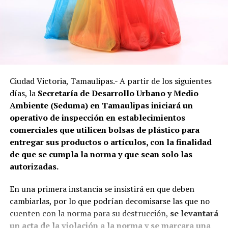
En este accidente una persona perdió la vida, siendo
trasladado su cuerpo a las instalaciones del SEMEFO.
Las unidades fueron retiradas del lugar,
reestableciéndose la circulación después de varias horas.
Ciudad Victoria, Tamaulipas.- A partir de los siguientes
Fotos: Internet
días, la
Secretaría de Desarrollo Urbano y Medio
Ambiente (Seduma) en Tamaulipas iniciará un
operativo de inspección en establecimientos
comerciales que utilicen bolsas de plástico para
entregar sus productos o artículos, con la finalidad
de que se cumpla la norma y que sean solo las
autorizadas.
En una primera instancia se insistirá en que deben
cambiarlas, por lo que podrían decomisarse las que no
cuenten con la norma para su destrucción,
se levantará
un acta de la violación a la norma y se marcara una