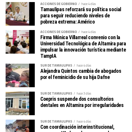
ACCIONES DE GOBIERNO
hace 4 días
Tamaulipas reforzará su política social
para seguir reduciendo niveles de
pobreza extrema: Américo
ACCIONES DE GOBIERNO
hace 4 días
Firma Mónica Villarreal convenio con la
Universidad Tecnológica de Altamira para
impulsar la innovación turística mediante
TampIA
SUR DE TAMAULIPAS
hace 4 días
Alejandra Quintos cambia de abogados
por el feminicidio de su hija Dafne
SUR DE TAMAULIPAS
hace 3 días
Coepris suspende dos consultorios
dentales en Altamira por irregularidades
SUR DE TAMAULIPAS
hace 4 días
Con coordinación interinstitucional,