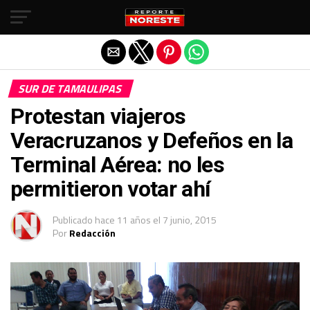
Salir de la versión móvil
SUR DE TAMAULIPAS
Protestan viajeros
Veracruzanos y Defeños en la
Terminal Aérea: no les
permitieron votar ahí
Publicado
hace 11 años
el
7 junio, 2015
Por
Redacción