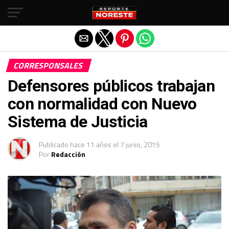
Salir de la versión móvil
CORRESPONSALES
Defensores públicos trabajan
con normalidad con Nuevo
Sistema de Justicia
Publicado
hace 11 años
el
7 junio, 2015
Por
Redacción