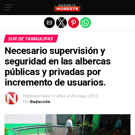
Salir de la versión móvil
SUR DE TAMAULIPAS
Necesario supervisión y
seguridad en las albercas
públicas y privadas por
incremento de usuarios.
Publicado
hace 11 años
el
26 mayo, 2015
Por
Redacción