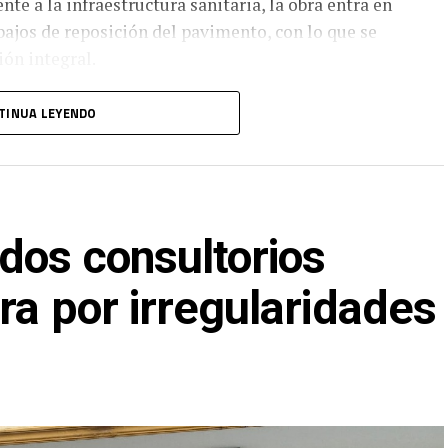
te a la infraestructura sanitaria, la obra entra en
abajos de reposición del pavimento, con lo que se
ión integral.
ación con el Ayuntamiento de Ciudad Madero,
TINUA LEYENDO
talecer la infraestructura urbana y mejorar la
 las colonias con mayor tradición e historia del
dos consultorios
ra por irregularidades