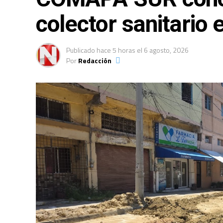
colector sanitario 
Publicado
hace 5 horas
el
6 agosto, 2026
Por
Redacción