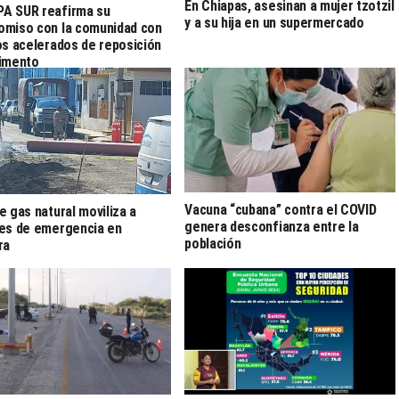
En Chiapas, asesinan a mujer tzotzil
A SUR reafirma su
y a su hija en un supermercado
miso con la comunidad con
os acelerados de reposición
imento
Vacuna “cubana” contra el COVID
e gas natural moviliza a
genera desconfianza entre la
es de emergencia en
población
ra