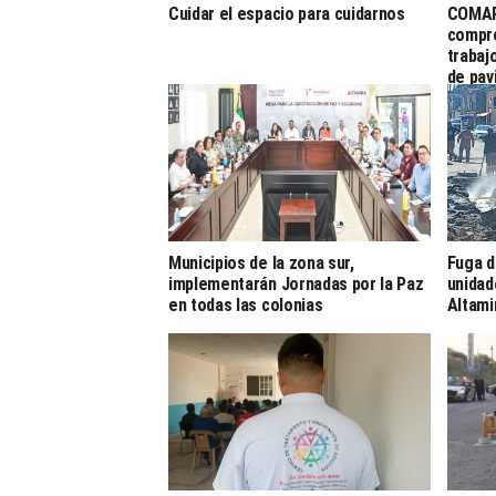
Cuidar el espacio para cuidarnos
COMAP
compro
trabaj
de pav
Municipios de la zona sur,
Fuga d
implementarán Jornadas por la Paz
unidad
en todas las colonias
Altami