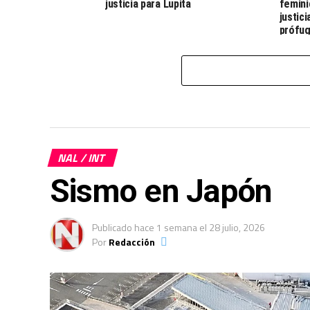
justicia para Lupita
femini
justic
prófu
NAL / INT
Sismo en Japón
Publicado
hace 1 semana
el
28 julio, 2026
Por
Redacción