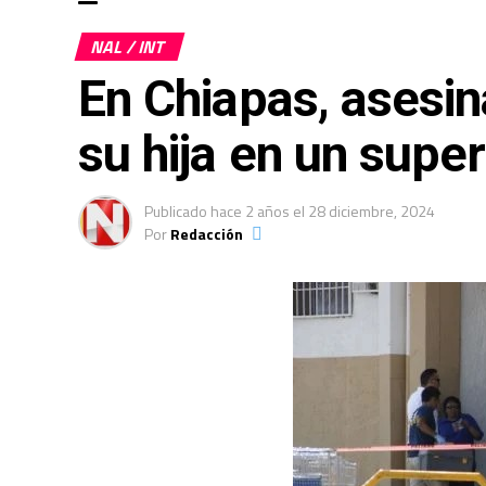
NAL / INT
En Chiapas, asesina
su hija en un sup
Publicado
hace 2 años
el
28 diciembre, 2024
Por
Redacción