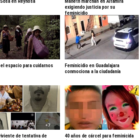
s Sosa en Reynosa
Maneth marchan en Altamira
exigiendo justicia por su
feminicidio
 el espacio para cuidarnos
Feminicidio en Guadalajara
conmociona a la ciudadanía
iviente de tentativa de
40 años de cárcel para feminicida