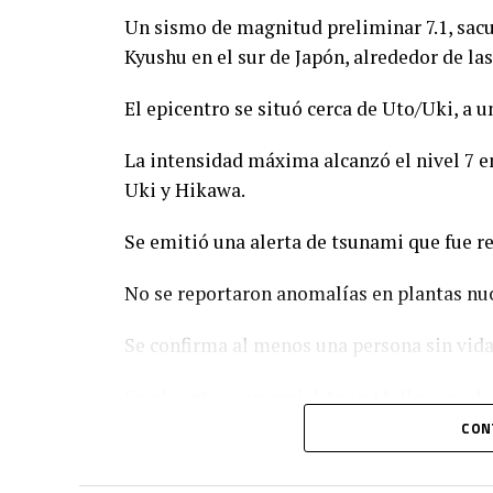
Un sismo de magnitud preliminar 7.1, sacu
Kyushu en el sur de Japón, alrededor de las
El epicentro se situó cerca de Uto/Uki, a 
La intensidad máxima alcanzó el nivel 7 en
Uki y Hikawa.
Se emitió una alerta de tsunami que fue re
No se reportaron anomalías en plantas nuc
Se confirma al menos una persona sin vida
En el centro comercial Aeon Mall se produ
explosión.
CON
Se reportan decenas de heridos, cortes de e