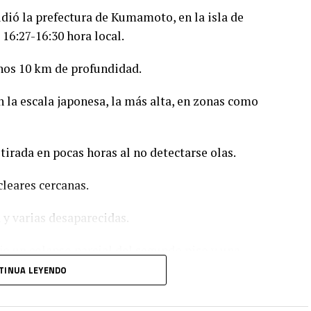
dió la prefectura de Kumamoto, en la isla de
 16:27-16:30 hora local.
unos 10 km de profundidad.
 la escala japonesa, la más alta, en zonas como
tirada en pocas horas al no detectarse olas.
leares cercanas.
 y varias desaparecidas.
jo un colapso parcial del segundo piso y una
TINUA LEYENDO
lectricidad que afectaron a entre 40.000 y 48.000