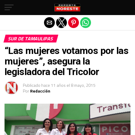
Salir de la versión móvil
SUR DE TAMAULIPAS
“Las mujeres votamos por las
mujeres”, asegura la
legisladora del Tricolor
Publicado
hace 11 años
el
8 mayo, 2015
Por
Redacción