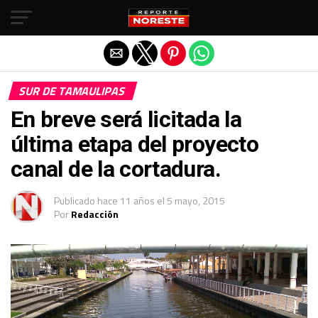
Salir de la versión móvil
SUR DE TAMAULIPAS
En breve será licitada la
última etapa del proyecto
canal de la cortadura.
Publicado
hace 11 años
el
5 mayo, 2015
Por
Redacción